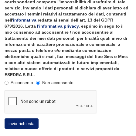
corrispondenti comporta l'impossibilità di usufruire di tale
servizio. Inviando i dati personali si dichiara di aver letto ed
accettato i termini relativi al trattamento dei dati, contenuti
nell'
informativa
redatta ai sensi dell’art. 13 del GDPR
679/2016. Letta
l'informativa privacy
, esprimo in seguito il
mio consenso ad acconsentire / non acconsentire al
trattamento dei miei dati personali per finalità quali invio di
informazioni di carattere promozionale e commerciale, a
mezzo posta o telefono e/o mediante comunicazioni
elettroniche quali e-mail, fax, messaggi del tipo Sms o Mms
o con altri sistemi automatizzati in futuro implementati,
relative a nuove offerte di prodotti o servizi proposti da
ESEDRA S.R.L.
Acconsento
Non acconsento
invia richiesta