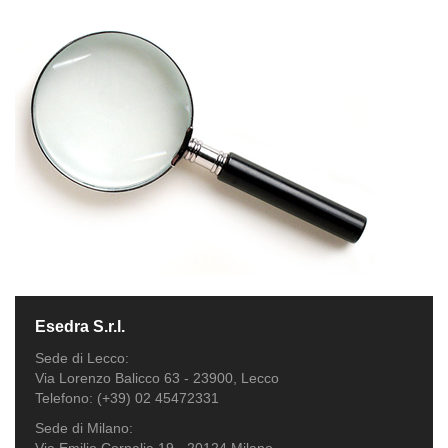
Esedra S.r.l.
Sede di Lecco:
Via Lorenzo Balicco 63 - 23900, Lecco
Telefono: (+39) 02 45472331
Sede di Milano: